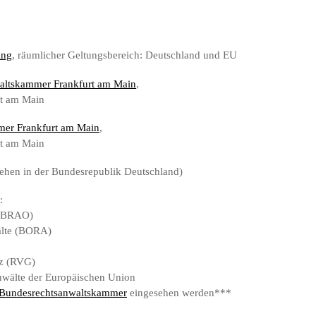
ing
, räumlicher Geltungsbereich: Deutschland und EU
altskammer Frankfurt am Main
,
rt am Main
er Frankfurt am Main
,
rt am Main
iehen in der Bundesrepublik Deutschland)
:
 (BRAO)
älte (BORA)
tz (RVG)
nwälte der Europäischen Union
Bundesrechtsanwaltskammer
eingesehen werden***