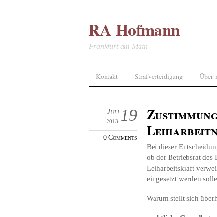
RA Hofmann
Frankfurt am Main
Kontakt
Strafverteidigung
Über 
Zustimmung 
19
Juli
2013
Leiharbeit
0 Comments
Bei dieser Entscheidu
ob der Betriebsrat des
Leiharbeitskraft verwe
eingesetzt werden solle
Warum stellt sich über