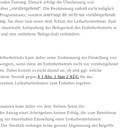
enden Fassung. Danach erfolgt die Überlassung von
iher „
vorübergehend
“. Die Bestimmung enthält nicht lediglich
 Programmsatz, sondern
untersagt die nicht nur vorübergehende
ung
. Sie dient zum einen dem Schutz der Leiharbeitnehmer. Zum
e dauerhafte Aufspaltung der Belegschaft des Entleiherbetriebs in
und eine entliehene Belegschaft verhindern.
tleiherbetriebs kann daher seine Zustimmung zur Einstellung von
eigern, wenn diese im Entleiherbetrieb nicht nur vorübergehend
len. Dabei kommt es nicht darauf an, ob und ggf. welche
 einem Verstoß gegen
§ 1 Abs. 1 Satz 2 AÜG
für das
inzelnen Leiharbeitnehmers zum Entleiher ergeben.
nstanzen hatte daher vor dem Siebten Senat des
der Antrag eines Arbeitgebers keinen Erfolg, die vom Betriebsrat
 zur dauerhaften Einstellung einer Leiharbeitnehmerin
. Der Streitfall verlangte keine genaue Abgrenzung des Begriffs