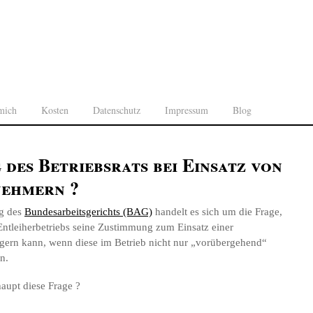
mich
Kosten
Datenschutz
Impressum
Blog
des Betriebsrats bei Einsatz von
nehmern ?
ng des
Bundesarbeitsgerichts (BAG)
handelt es sich um die Frage,
 Entleiherbetriebs seine Zustimmung zum Einsatz einer
igern kann, wenn diese im Betrieb nicht nur „vorübergehend“
n.
haupt diese Frage ?