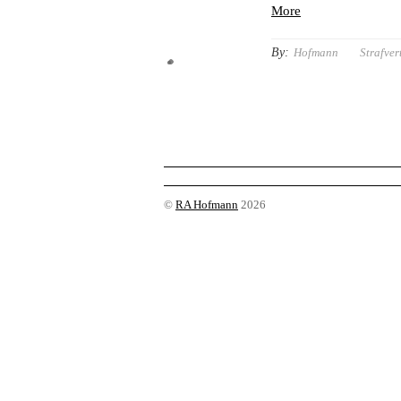
More
By:
Hofmann
Strafver
©
RA Hofmann
2026