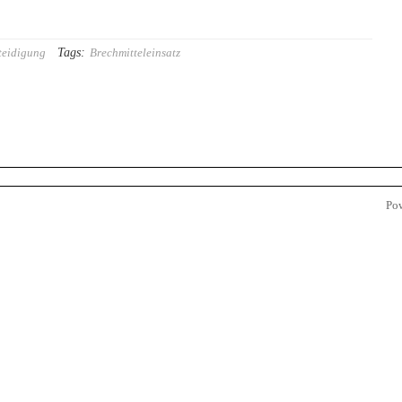
Tags:
teidigung
Brechmitteleinsatz
Po