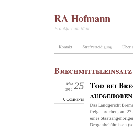
RA Hofmann
Frankfurt am Main
Kontakt
Strafverteidigung
Über 
Brechmitteleinsatz
Tod bei Bre
25
Mai
2010
aufgehoben
0 Comments
Das Landgericht Breme
freigesprochen, am 27.
eines Staatsangehörig
Drogenbehältnissen (so