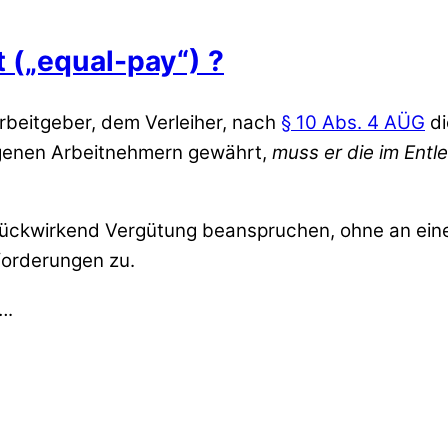
t („equal-pay“) ?
rbeitgeber, dem Verleiher, nach
§ 10 Abs. 4 AÜG
di
eigenen Arbeitnehmern gewährt,
muss er die im Entl
ückwirkend Vergütung beanspruchen, ohne an eine 
forderungen zu.
….