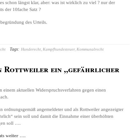
s schon längst klar, aber: was ist wirklich zu viel ? nur der
ts der 10fache Satz ?
zbegründung des Urteils.
Tags:
cht
Hunderecht
,
Kampfhundesteuer
,
Kommunalrecht
n Rottweiler ein „gefährlicher
in einem aktuellen Widerspruchsverfahren gegen einen
ach.
in ordnungsgemäß angemeldeter und als Rottweiler angezeigter
rlich“ sein soll und damit die Einnahme einer überhöhten
gen soll ….
hts weiter ….