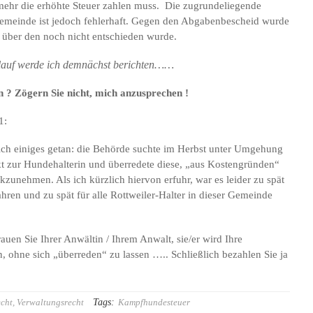
ehr die erhöhte Steuer zahlen muss. Die zugrundeliegende
meinde ist jedoch fehlerhaft. Gegen den Abgabenbescheid wurde
 über den noch nicht entschieden wurde.
rlauf werde ich demnächst berichten……
n ? Zögern Sie nicht, mich anzusprechen !
1:
ich einiges getan: die Behörde suchte im Herbst unter Umgehung
t zur Hundehalterin und überredete diese, „aus Kostengründen“
zunehmen. Als ich kürzlich hiervon erfuhr, war es leider zu spät
hren und zu spät für alle Rottweiler-Halter in dieser Gemeinde
rauen Sie Ihrer Anwältin / Ihrem Anwalt, sie/er wird Ihre
, ohne sich „überreden“ zu lassen ….. Schließlich bezahlen Sie ja
Tags:
cht
,
Verwaltungsrecht
Kampfhundesteuer