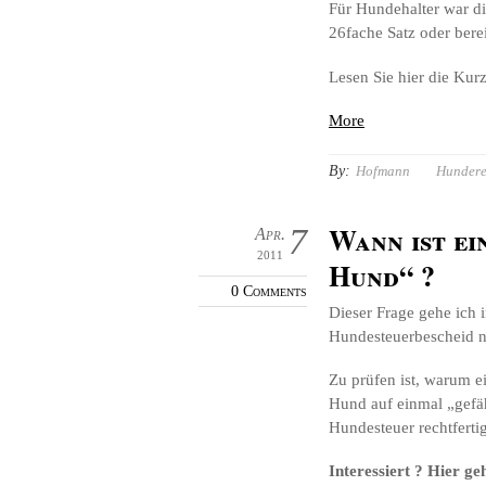
Für Hundehalter war die
26fache Satz oder berei
Lesen Sie hier die Kur
More
By:
Hofmann
Hundere
Wann ist ei
7
Apr.
2011
Hund“ ?
0 Comments
Dieser Frage gehe ich 
Hundesteuerbescheid n
Zu prüfen ist, warum e
Hund auf einmal „gefäh
Hundesteuer rechtferti
Interessiert ? Hier ge