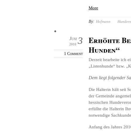
More
By:
Hofmann
Hundere
Erhöhte Be
3
Juni
2010
Hunden“
1 Comment
Derzeit bearbeite ich 
„Listenhunde“ bzw. „
Dem liegt folgender S
Die Halterin hält seit
der Gemeinde angemelde
hessischen Hundevero
erfüllte die Halterin I
notwendige Sachkunde
Anfang des Jahres 201