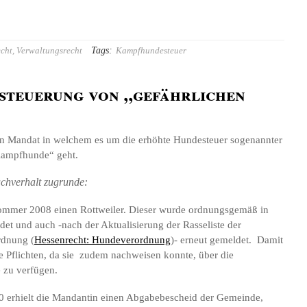
Tags:
cht
,
Verwaltungsrecht
Kampfhundesteuer
steuerung von „gefährlichen
ein Mandat in welchem es um die erhöhte Hundesteuer sogenannter
Kampfhunde“ geht.
achverhalt zugrunde:
 Sommer 2008 einen Rottweiler. Dieser wurde ordnungsgemäß in
t und auch -nach der Aktualisierung der Rasseliste der
rdnung (
Hessenrecht: Hundeverordnung
)- erneut gemeldet. Damit
hre Pflichten, da sie zudem nachweisen konnte, über die
 zu verfügen.
0 erhielt die Mandantin einen Abgabebescheid der Gemeinde,