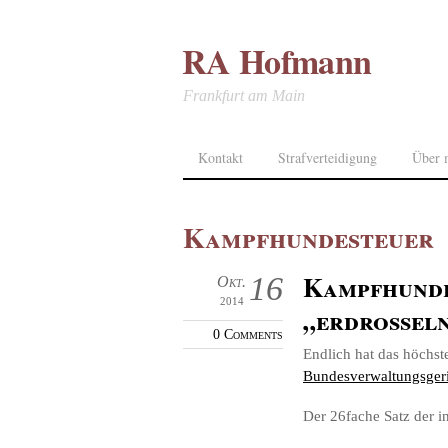
RA Hofmann
Frankfurt am Main
Kontakt
Strafverteidigung
Über 
Kampfhundesteuer
Kampfhunde
16
Okt.
2014
„erdrosseln
0 Comments
Endlich hat das höchst
Bundesverwaltungsger
Der 26fache Satz der i