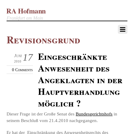
RA Hofmann
Frankfurt am Main
Revisionsgrund
Eingeschränkte
17
Juni
2010
Anwesenheit des
0 Comments
Angeklagten in der
Hauptverhandlung
möglich ?
Dieser Frage ist der Große Senat des
Bundesgerichtshofs
in
seinem Beschluß vom 21.4.2010 nachgegangen.
Er hat der Einschränkung des Anwesenheitsrechts des