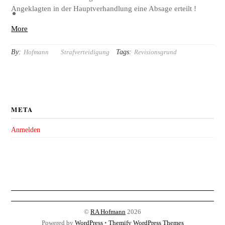
Angeklagten in der Hauptverhandlung eine Absage erteilt !
More
By:
Tags:
Hofmann
Strafverteidigung
Revisionsgrund
META
Anmelden
©
RA Hofmann
2026
Powered by
WordPress
•
Themify WordPress Themes