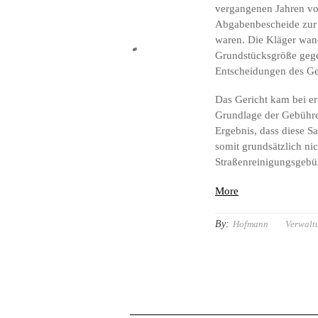
vergangenen Jahren vo
Abgabenbescheide zur
waren. Die Kläger wan
Grundstücksgröße gege
Entscheidungen des Ger
Das Gericht kam bei er
Grundlage der Gebühr
Ergebnis, dass diese S
somit grundsätzlich ni
Straßenreinigungsgeb
More
By:
Hofmann
Verwalt