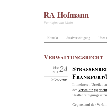
RA Hofmann
Frankfurt am Main
Kontakt
Strafverteidigung
Über 
Verwaltungsrecht
Straßenrei
24
Mai
2011
Frankfurt/
0 Comments
In mehreren Urteilen a
des
Verwaltungsgerich
Straßenreinigungssatzun
Gegenstand der Verfah