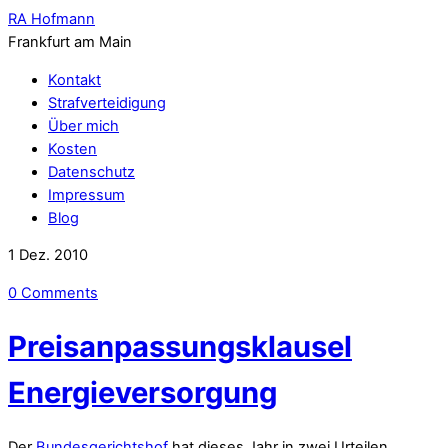
RA Hofmann
Frankfurt am Main
Kontakt
Strafverteidigung
Über mich
Kosten
Datenschutz
Impressum
Blog
1
Dez.
2010
0 Comments
Preisanpassungsklausel
Energieversorgung
Der
Bundesgerichtshof
hat dieses Jahr in zwei Urteilen