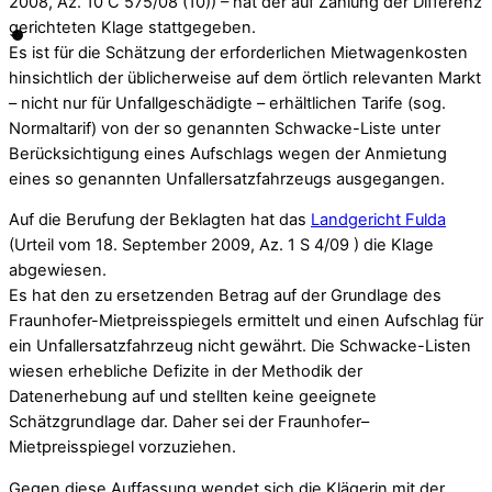
2008, Az. 10 C 575/08 (10)) – hat der auf Zahlung der Differenz
gerichteten Klage stattgegeben.
Es ist für die Schätzung der erforderlichen Mietwagenkosten
hinsichtlich der üblicherweise auf dem örtlich relevanten Markt
– nicht nur für Unfallgeschädigte – erhältlichen Tarife (sog.
Normaltarif) von der so genannten Schwacke-Liste unter
Berücksichtigung eines Aufschlags wegen der Anmietung
eines so genannten Unfallersatzfahrzeugs ausgegangen.
Auf die Berufung der Beklagten hat das
Landgericht Fulda
(Urteil vom 18. September 2009, Az. 1 S 4/09 ) die Klage
abgewiesen.
Es hat den zu ersetzenden Betrag auf der Grundlage des
Fraunhofer-Mietpreisspiegels ermittelt und einen Aufschlag für
ein Unfallersatzfahrzeug nicht gewährt. Die Schwacke-Listen
wiesen erhebliche Defizite in der Methodik der
Datenerhebung auf und stellten keine geeignete
Schätzgrundlage dar. Daher sei der Fraunhofer–
Mietpreisspiegel vorzuziehen.
Gegen diese Auffassung wendet sich die Klägerin mit der