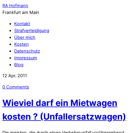
RA Hofmann
Frankfurt am Main
Kontakt
Strafverteidigung
Über mich
Kosten
Datenschutz
Impressum
Blog
12
Apr.
2011
0 Comments
Wieviel darf ein Mietwagen
kosten ? (Unfallersatzwagen)
Die meisten, die durch einen Verkehrsunfall vorübergehend